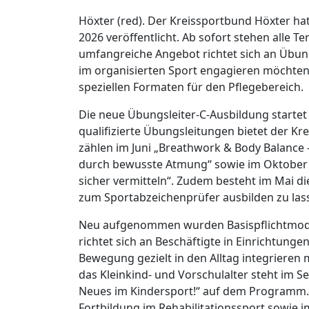
Höxter (red). Der Kreissportbund Höxter ha
2026 veröffentlicht. Ab sofort stehen alle T
umfangreiche Angebot richtet sich an Übungs
im organisierten Sport engagieren möchten 
speziellen Formaten für den Pflegebereich.
Die neue Übungsleiter-C-Ausbildung startet
qualifizierte Übungsleitungen bietet der K
zählen im Juni „Breathwork & Body Balance
durch bewusste Atmung“ sowie im Oktober „R
sicher vermitteln“. Zudem besteht im Mai di
zum Sportabzeichenprüfer ausbilden zu las
Neu aufgenommen wurden Basispflichtmodule
richtet sich an Beschäftigte in Einrichtunge
Bewegung gezielt in den Alltag integriere
das Kleinkind- und Vorschulalter steht im S
Neues im Kindersport!“ auf dem Programm. 
Fortbildung im Rehabilitationssport sowie 